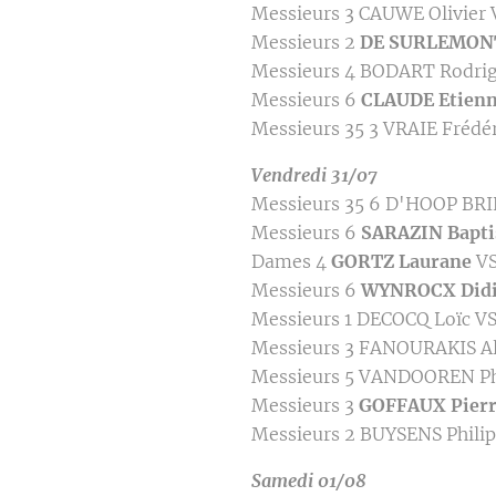
Messieurs 3 CAUWE Olivier
Messieurs 2
DE SURLEMONT
Messieurs 4 BODART Rodri
Messieurs 6
CLAUDE Etien
Messieurs 35 3 VRAIE Frédé
Vendredi 31/07
Messieurs 35 6 D'HOOP BR
Messieurs 6
SARAZIN Bapti
Dames 4
GORTZ Laurane
VS
Messieurs 6
WYNROCX Didi
Messieurs 1 DECOCQ Loïc V
Messieurs 3 FANOURAKIS A
Messieurs 5 VANDOOREN Ph
Messieurs 3
GOFFAUX Pier
Messieurs 2 BUYSENS Phili
Samedi 01/08