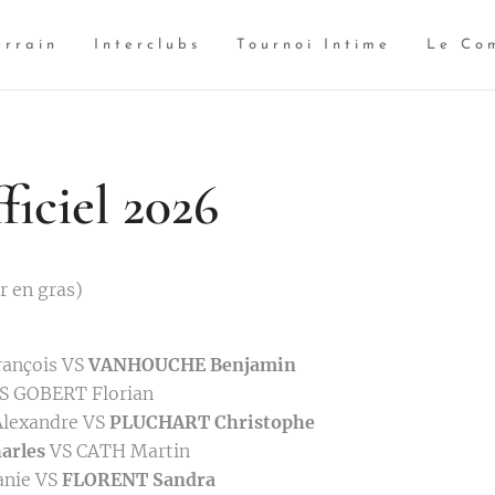
errain
Interclubs
Tournoi Intime
Le Co
iciel 2026
r en gras)
ançois VS
VANHOUCHE Benjamin
S GOBERT Florian
Alexandre VS
PLUCHART Christophe
arles
VS CATH Martin
nie VS
FLORENT Sandra