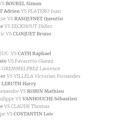
 VS
BOUREL Simon
 Adrien
VS PLATERO Juan
gue VS
RASQUINET Quentin
ne
VS EECKHOUT Didier
ric VS
CLOQUET Bruno
IEUC VS
CATH Raphael
ste
VS Favaretto Gianni
 GREMMELPREZ Laurence
er
VS VILLELA Victorian Fernandes
S
LERUTH Harry
lexandre VS
ROBIN Mathieu
ilippe VS
VANHOUCHE Sébastien
re
VS CLAUDE Thomas
ppe VS
COSTANTIN Loic